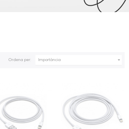

Ordena per:
Importància