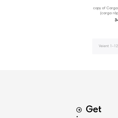
copy of Carga
(carga ráp
3
Veient 1-12
Get