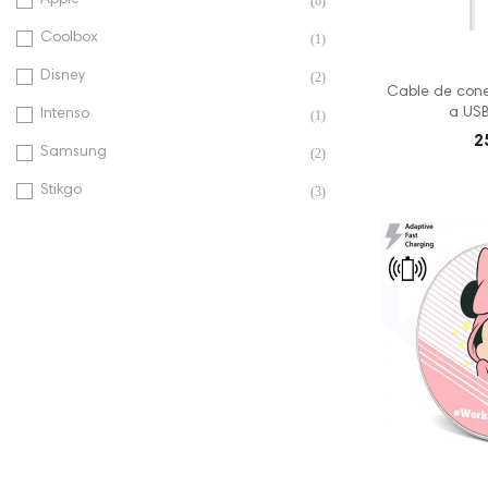
(6)
Coolbox
(1)
Disney
(2)
Cable de conec
a USB
Intenso
(1)
2
Samsung
(2)
Stikgo
(3)