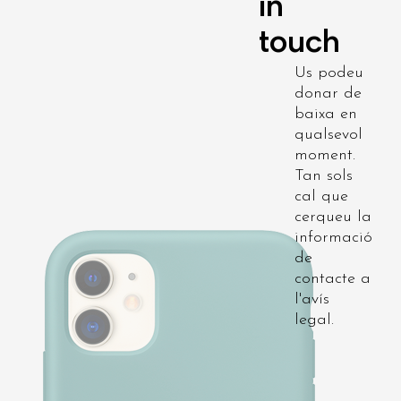
in
touch
Us podeu
donar de
baixa en
qualsevol
moment.
Tan sols
cal que
cerqueu la
informació
de
contacte a
l'avís
legal.